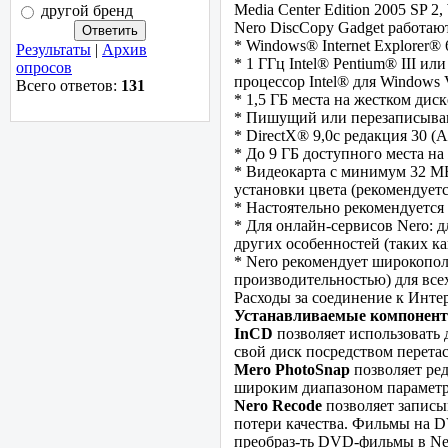
Media Center Edition 2005 SP 2
другой бренд
Nero DiscCopy Gadget работаю
* Windows® Internet Explorer®
Результаты
|
Архив
* 1 ГГц Intel® Pentium® III и
опросов
процессор Intel® для Windows
Всего ответов:
131
* 1,5 ГБ места на жестком ди
* Пишущий или перезаписываю
* DirectX® 9,0c редакция 30 (
* До 9 ГБ доступного места н
* Видеокарта с минимум 32 M
установки цвета (рекомендуетс
* Настоятельно рекомендуетс
* Для онлайн-сервисов Nero: д
других особенностей (таких к
* Nero рекомендует широкопо
производительностью) для все
Расходы за соединение к Интер
Устанавливаемые компонент
InCD
позволяет использовать 
свой диск посредством перета
Mero PhotoSnap
позволяет ре
широким диапазоном параметр
Nero Recode
позволяет запис
потери качества. Фильмы на D
преобраз-ть DVD-фильмы в Nero