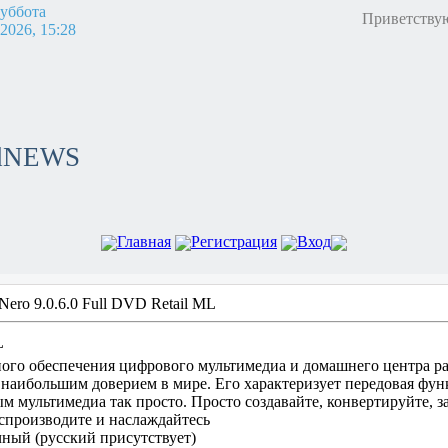
уббота
Приветству
.2026, 15:28
adNEWS
Главная
Регистрация
Вход
Nero 9.0.6.0 Full DVD Retail ML
L
ого обеспечения цифрового мультимедиа и домашнего центра р
я наибольшим доверием в мире. Его характеризует передовая фун
м мультимедиа так просто. Просто создавайте, конвертируйте, з
оспроизводите и наслаждайтесь
ный (русский присутствует)