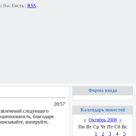
ю Вас
Гость
|
RSS
Форма входа
20:57
Календарь новостей
азвлечений следующего
кциональность, благодаря
«
Октябрь 2008
»
аписывайте, копируйте,
Пн
Вт
Ср
Чт
Пт
Сб
Вс
1
2
3
4
5