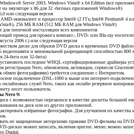
, Windows® Server 2003, Windows Vista® x 64 Edition (все прило
т на эмуляторе x 86 для 32 -битных приложений Windows®)
 6,0 или следующая версия
ли AMD-эквивалент и процессор Intel® (2 ГГц Intel® Pentium® 4
 Vista®), 256 МБ RAM (512 МБ RAM для Windows Vista®)
ске для типичной инсталляции всех компонентов
щий привод для прожига компакт-, DVD- или Blu-ray носителе
Августа 2006 г.) или следующая версия
а жестком диске для образов DVD диска и временных DVD файло
Б видеопамяти и минимальной разрещающей способностью 800 x
я 24-бита или 32-бита)
я установить последние WHQL-сертифицированные драйверы уст
ля регистрации Nero, обновления, активации, сервисов Gracenot
ак обмен фотографиями) требуется соединение с Интернетом.
лосное подключение (DSL-1000 и выше или интернет-подключен
х онлайновых служб Nero, таких как онлайн резервное копирова
нету несет пользователь
ы Nero 9:
диск с возможностью перезаписи в качестве дискеты большой е
скивания на диск или из других приложений.
дактировать избранные фотографии. Для улучшения их качества 
ов.
ывать не защищенные авторскими правами DVD-фильмы на DVD-
VD-дисках можно записать, включая оригин. меню; можно запи
 Digital.