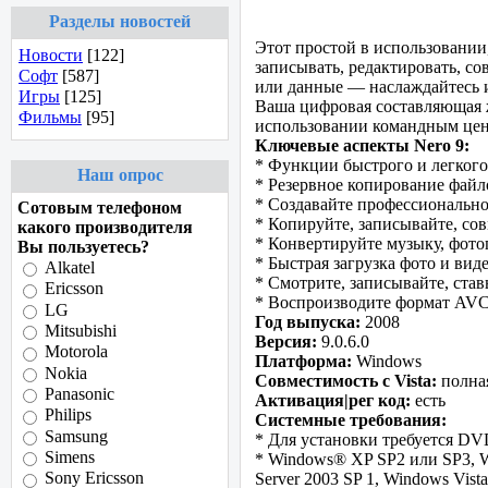
Разделы новостей
Этот простой в использовании,
Новости
[122]
записывать, редактировать, со
Софт
[587]
или данные — наслаждайтесь и
Игры
[125]
Ваша цифровая составляющая ж
Фильмы
[95]
использовании командным цент
Ключевые аспекты Nero 9:
* Функции быстрого и легкого
Наш опрос
* Резервное копирование файл
* Создавайте профессиональ
Сотовым телефоном
* Копируйте, записывайте, со
какого производителя
* Конвертируйте музыку, фото
Вы пользуетесь?
* Быстрая загрузка фото и ви
Alkatel
* Смотрите, записывайте, став
Ericsson
* Воспроизводите формат AV
LG
Год выпуска:
2008
Mitsubishi
Версия:
9.0.6.0
Motorola
Платформа:
Windows
Nokia
Совместимость с Vista:
полна
Panasonic
Активация|рег код:
есть
Philips
Системные требования:
Samsung
* Для установки требуется 
Simens
* Windows® XP SP2 или SP3, W
Sony Ericsson
Server 2003 SP 1, Windows Vis