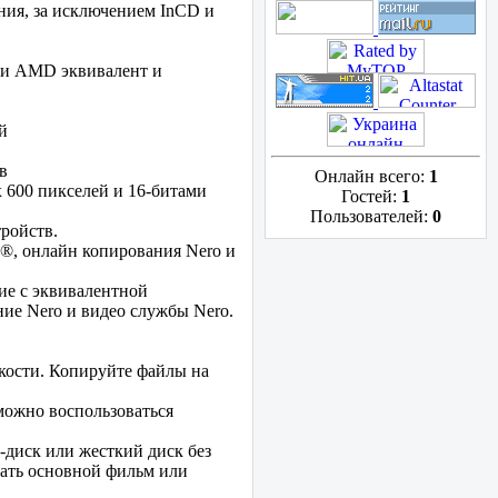
жения, за исключением InCD и
 или AMD эквивалент и
й
в
Онлайн всего:
1
 600 пикселей и 16-битами
Гостей:
1
Пользователей:
0
ройств.
e®, онлайн копирования Nero и
ие с эквивалентной
ние Nero и видео службы Nero.
мкости. Копируйте файлы на
можно воспользоваться
диск или жесткий диск без
сать основной фильм или