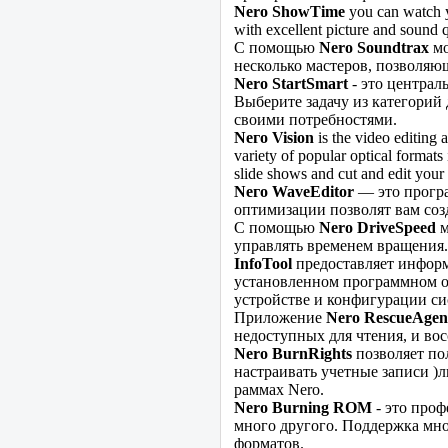
Nero ShowTime
you can watch y
with excellent picture and sound q
С помощью
Nero Soundtrax
мо
несколько мастеров, позволяю
Nero StartSmart
- это централ
Выберите задачу из категорий 
своими потребностями.
Nего Vision
is the video editing 
variety of popular optical for
slide shows and cut and edit your
Nего WaveEditor
— это програ
оптимизации позволят вам соз
С помощью
Nero DriveSpeed
м
управлять временем вращения.
InfoTool
предоставляет инфор
установленном программном об
устройстве и конфигурации си
Приложение
Nero RescueAgen
недоступных для чтения, и во
Nero BurnRights
позволяет по
настраивать учетные записи )л
раммах Nero.
Nero Burning ROM
- это проф
много другого. Поддержка мно
форматов.