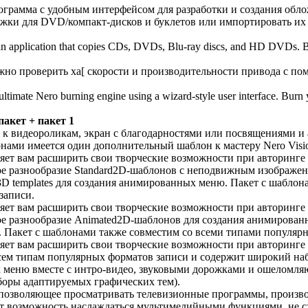
грамма с удобным интерфейсом для разработки и создания обло
ожки для DVD/компакт-дисков и буклетов или импортировать их 
an application that copies CDs, DVDs, Blu-ray discs, and HD DVDs.
ожно проверить xa[ скорости и производительности привода с п
ltimate Nero burning engine using a wizard-style user interface. Burn 
пакет + пакет 1
 к видеороликам, экран с благодарностями или посвящениями и
онами имеется один дополнительный шаблон к мастеру Nero Visio
яет вам расширить свои творческие возможности при авторинге 
е разнообразие Standard2D-шаблонов с неподвижным изображе
D templates для создания анимированных меню. Пакет с шаблон
записи.
яет вам расширить свои творческие возможности при авторинге 
е разнообразие Animated2D-шаблонов для создания анимированн
 Пакет с шаблонами также совместим со всеми типами популяр
яет вам расширить свои творческие возможности при авторинге
сем типам популярных форматов записи и содержит широкий на
 меню вместе с интро-видео, звуковыми дорожками и ошеломл
боры адаптируемых графических тем).
позволяющее просматривать телевизионные программы, произво
ает возможность наслаждаться мультимедийными функциями, не сх