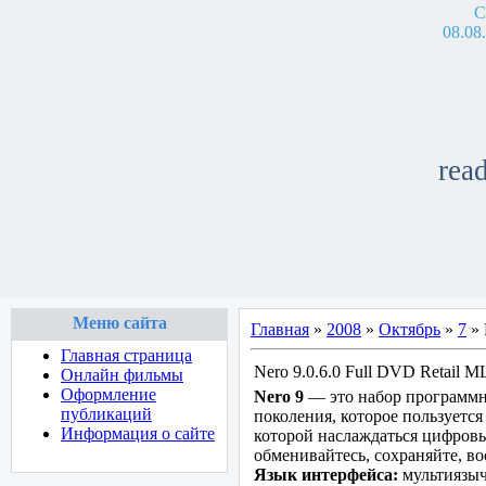
С
08.08
re
Меню сайта
Главная
»
2008
»
Октябрь
»
7
» 
Главная страница
Nero 9.0.6.0 Full DVD Retail M
Онлайн фильмы
Оформление
Nero 9
— это набор программн
публикаций
поколения, которое пользуетс
Информация о сайте
которой наслаждаться цифровы
обменивайтесь, сохраняйте, в
Язык интерфейса:
мультиязыч