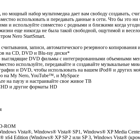
 но мощный набор мультимедиа дает вам свободу создавать, счи
вместно использовать и передавать данные в сети. Что бы это ни
ми и используйте совместно с родными и близкими когда угодно
изни еще никогда не была такой свободной, ощутимой и веселой
ром Nero StartSmart.
 считывания, записи, автоматического резервного копирования 
ов на CD, DVD и Blu-ray диски*
но выглядящие DVD фильмы с интегрированными объемными ме
вместно используйте, передавайте и создавайте музыкальные мик
графии и DVD, чтобы использовать на вашем iPod® и других м
део на My Nero, YouTube™, и MySpace
ьте на паузу и настраивайте свое живое ТВ
CHD и другие форматы HD
я
DVD-ROM
indows Vista®, Windows® Vista® SP1, Windows® XP Media Center
ta® x64 Edition (Windows® XP SP 2 или SP 3, Windows Vista® (кр