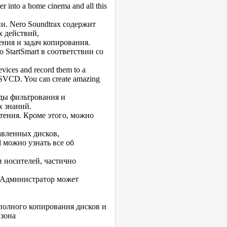
r into a home cinema and all this
и. Nero Soundtrax содержит
х действий,
ения и задач копирования.
 StartSmart в соответствии со
evices and record them to a
SVCD. You can create amazing
ды фильтрования и
х знаний.
тения. Кроме этого, можно
авленных дисков,
 можно узнать все об
 носителей, частично
. Администратор может
 полного копирования дисков и
азона