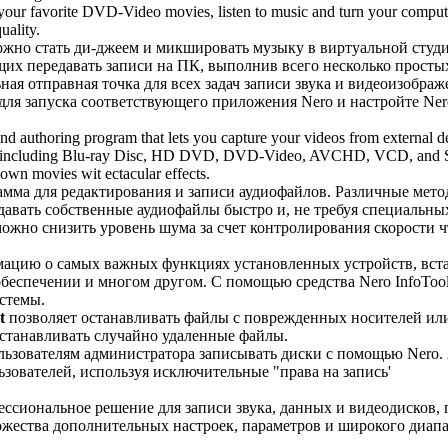
our favorite DVD-Video movies, listen to music and turn your compute
uality.
жно стать ди-джеем и микшировать музыку в виртуальной студи
щих передавать записи на ПК, выполнив всего несколько просты
ьная отправная точка для всех задач записи звука и видеоизображ
для запуска соответствующего приложения Nero и настройте Nero
and authoring program that lets you capture your videos from external d
mats including Blu-ray Disc, HD DVD, DVD-Video, AVCHD, VCD, and 
 own movies wit ectacular effects.
мма для редактирования и записи аудиофайлов. Различные мето
давать собственные аудиофайлы быстро и, не требуя специальны
ожно снизить уровень шума за счет контролирования скорости ч
мацию о самых важных функциях установленных устройств, вст
еспечении и многом другом. С помощью средства Nero InfoTool
стемы.
t
позволяет останавливать файлы с поврежденных носителей или
сстанавливать случайно удаленные файлы.
льзователям администратора записывать диски с помощью Nero
ьзователей, используя исключительные "права на запись'
ессиональное решение для записи звука, данных и видеодисков,
жества дополнительных настроек, параметров и широкого диап