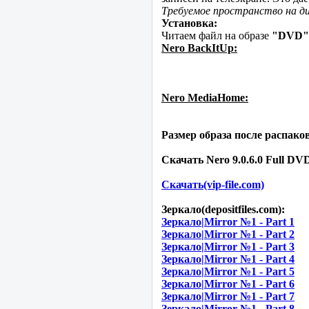
Требуемое пространство на дис
Установка:
Читаем файл на образе
"DVD"
Nero BackItUp:
Nero MediaHome:
Размер образа после распако
Скачать Nero 9.0.6.0 Full DVD
Скачать(vip-file.com)
Зеркало(depositfiles.com):
Зеркало|Mirror №1 - Part 1
Зеркало|Mirror №1 - Part 2
Зеркало|Mirror №1 - Part 3
Зеркало|Mirror №1 - Part 4
Зеркало|Mirror №1 - Part 5
Зеркало|Mirror №1 - Part 6
Зеркало|Mirror №1 - Part 7
Зеркало|Mirror №1 - Part 8