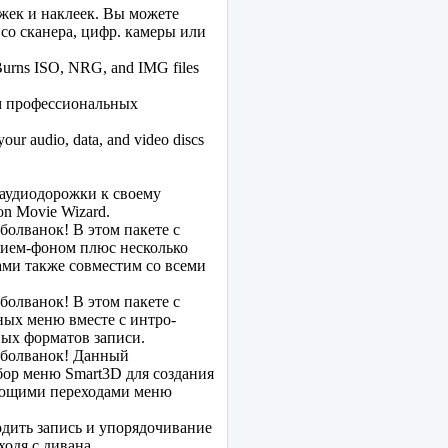
жек и наклеек. Вы можете
со сканера, цифр. камеры или
 Burns ISO, NRG, and IMG files
ом профессиональных
your audio, data, and video discs
 аудиодорожки к своему
n Movie Wizard.
болванок! В этом пакете с
нием-фоном плюс несколько
ами также совместим со всеми
болванок! В этом пакете с
ых меню вместе с интро-
ных форматов записи.
 болванок! Данный
бор меню Smart3D для создания
яющими переходами меню
дить запись и упорядочивание
одя с дивана.