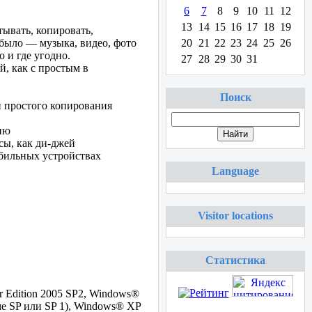
6
7
8
9
10
11
12
13
14
15
16
17
18
19
тывать, копировать,
 было — музыка, видео, фото
20
21
22
23
24
25
26
 и где угодно.
27
28
29
30
31
, как с простым в
Поиск
и простого копирования
ню
сы, как ди-джей
обильных устройствах
Language
Visitor locations
Статистика
 Edition 2005 SP2, Windows®
оме SP или SP 1), Windows® XP