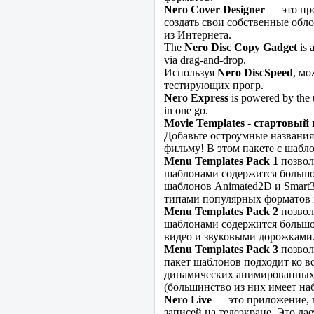
Nero Cover Designer
— это про
создать свои собственные обл
из Интернета.
The
Nero Disc Copy Gadget
is 
via drag-and-drop.
Используя
Nero DiscSpeed
, м
тестирующих прогр.
Nero Express
is powered by the u
in one go.
Movie Templates - стартовый 
Добавьте остроумные названия
фильму! В этом пакете с шабл
Menu Templates Pack 1
позвол
шаблонами содержится большо
шаблонов Animated2D и Smart3
типами популярных форматов 
Menu Templates Pack 2
позвол
шаблонами содержится большо
видео и звуковыми дорожками.
Menu Templates Pack 3
позвол
пакет шаблонов подходит ко в
динамических анимированных
(большинство из них имеет на
Nero Live
— это приложение, 
записей на телеэкране. Это д