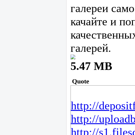
галереи само
качайте и по
качественных
галерей.
5.47 MB
Quote
http://deposit
http://upload
http://s1.fil