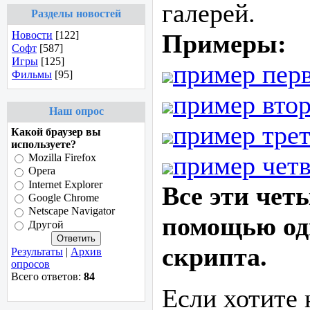
галерей.
Разделы новостей
Новости
[122]
Примеры:
Софт
[587]
Игры
[125]
пример пер
Фильмы
[95]
пример вто
Наш опрос
пример тре
Какой браузер вы
используете?
пример чет
Mozilla Firefox
Opera
Internet Explorer
Все эти чет
Google Chrome
Netscape Navigator
помощью од
Другой
скрипта.
Результаты
|
Архив
опросов
Всего ответов:
84
Если хотите 