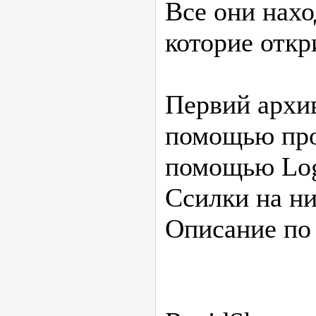
Все они нахо
которие откр
Первий архив
помощью про
помощью Log
Ссилки на н
Описание по 