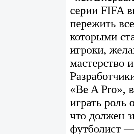
серии FIFA 
пережить все
которыми ст
игроки, жел
мастерство 
Разработчик
«Be A Pro», 
играть роль 
что должен з
футболист — 