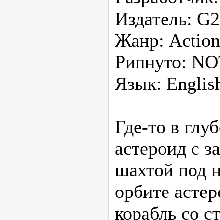
Издатель: G
Жанр: Action 
Рипнуто: NO
Язык: Englis
Где-то в глу
астероид с 
шахтой под 
орбите асте
корабль со 