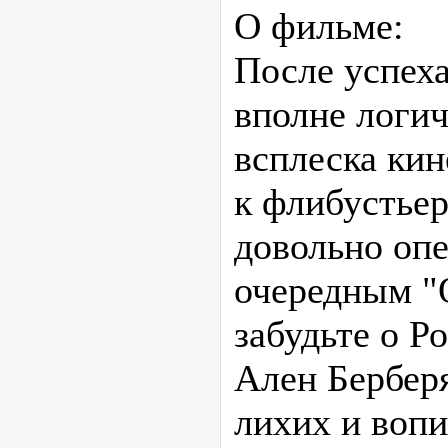
О фильме:
После успех
вполне логи
всплеска ки
к флибустьер
довольно оп
очередным "
забудьте о Р
Ален Берберя
лихих и воп