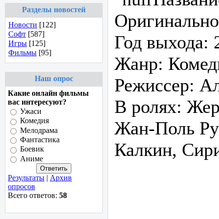
Разделы новостей
Оригинальное 
Новости
[122]
Софт
[587]
Год выхода: 
Игры
[125]
Фильмы
[95]
Жанр: Комед
Наш опрос
Режиссер: А
Какие онлайн фильмы
В ролях: Жер
вас интересуют?
Ужаси
Комедия
Жан-Поль Ру
Мелодрама
Фантастика
Калкин, Сири
Боевик
Аниме
Результаты
|
Архив
опросов
Всего ответов:
58