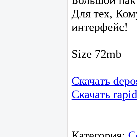
Большой пак 
Для тех, Ко
интерфейс!
Size 72mb
Скачать depos
Скачать
rapi
Категория:
С